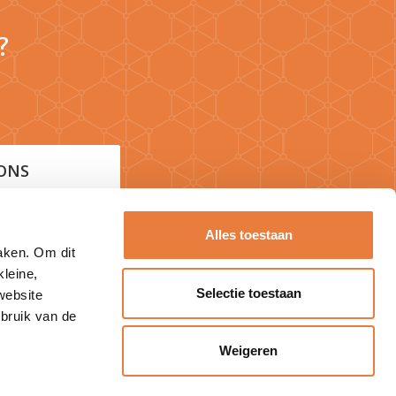
?
ONS
Alles toestaan
maken. Om dit
kleine,
Selectie toestaan
website
CEBOOK
ebruik van de
Weigeren