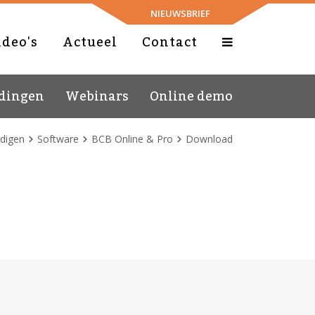
NIEUWSBRIEF
ideo's
Actueel
Contact
idingen
Webinars
Online demo
digen
Software
BCB Online & Pro
Download