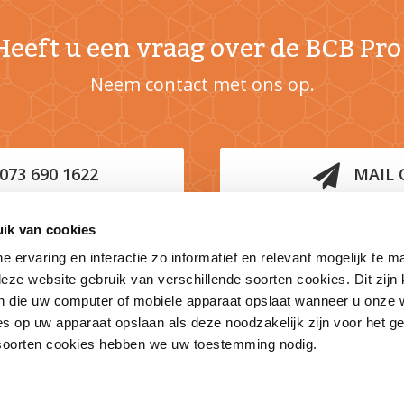
Heeft u een vraag over de BCB Pro
Neem contact met ons op.
073 690 1622
MAIL 
ik van cookies
Of blijf op de hoogte van BouwConnect
ne ervaring en interactie zo informatief en relevant mogelijk te 
eze website gebruik van verschillende soorten cookies. Dit zijn 
 die uw computer of mobiele apparaat opslaat wanneer u onze 
IA NIEUWSBRIEF
OP TWITTER
OP FA
s op uw apparaat opslaan als deze noodzakelijk zijn voor het g
 soorten cookies hebben we uw toestemming nodig.